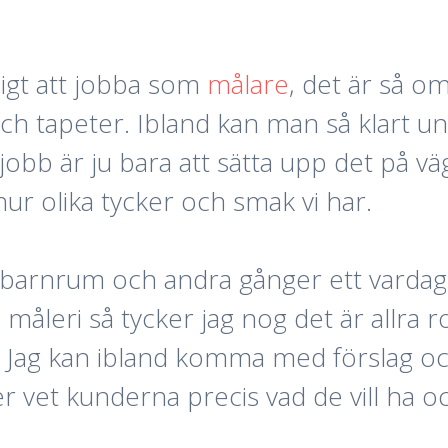
oligt att jobba som
målare
, det är så o
och tapeter. Ibland kan man så klart u
 jobb är ju bara att sätta upp det på v
hur olika tycker och smak vi har.
 ett barnrum och andra gånger ett vard
 måleri så tycker jag nog det är allra 
 Jag kan ibland komma med förslag oc
et kunderna precis vad de vill ha och 