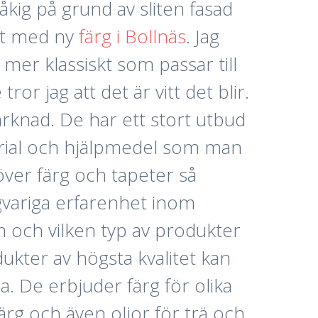
åkig på grund av sliten fasad
set med ny
färg i Bollnäs
. Jag
mer klassiskt som passar till
or jag att det är vitt det blir.
arknad. De har ett stort utbud
terial och hjälpmedel som man
över färg och tapeter så
ngvariga erfarenhet inom
 och vilken typ av produkter
kter av högsta kvalitet kan
. De erbjuder färg för olika
färg och även oljor för trä och