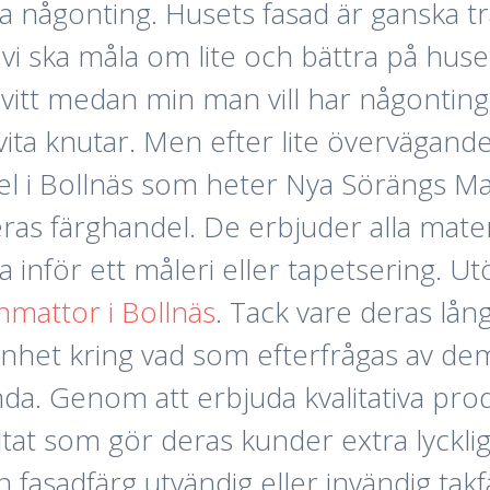
da någonting. Husets fasad är ganska tr
tt vi ska måla om lite och bättra på hu
vitt medan min man vill har någonting 
ta knutar. Men efter lite övervägande tr
ndel i Bollnäs som heter Nya Sörängs M
 deras färghandel. De erbjuder alla ma
inför ett måleri eller tapetsering. Ut
nmattor i Bollnäs
. Tack vare deras lå
nhet kring vad som efterfrågas av dem
. Genom att erbjuda kvalitativa produ
at som gör deras kunder extra lyckliga
n fasadfärg utvändig eller invändig tak