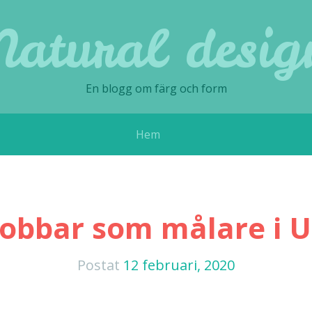
Natural desig
En blogg om färg och form
Hem
jobbar som målare i
Postat
12 februari, 2020