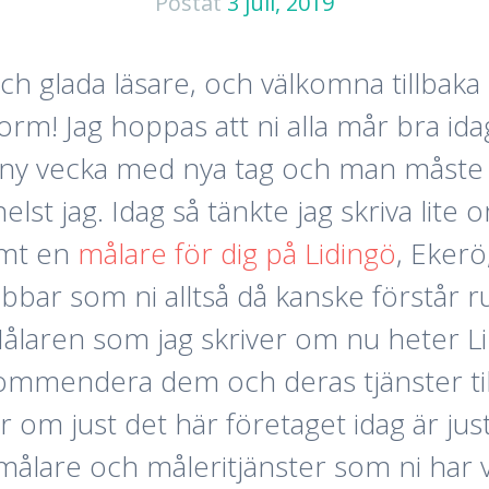
Postat
3 juli, 2019
ch glada läsare, och välkomna tillbaka hi
rm! Jag hoppas att ni alla mår bra idag
et ny vecka med nya tag och man måste
helst jag. Idag så tänkte jag skriva lite
amt en
målare för dig på Lidingö
, Ekerö
bar som ni alltså då kanske förstår 
 Målaren som jag skriver om nu heter 
ekommendera dem och deras tjänster till 
er om just det här företaget idag är just
 målare och måleritjänster som ni ha