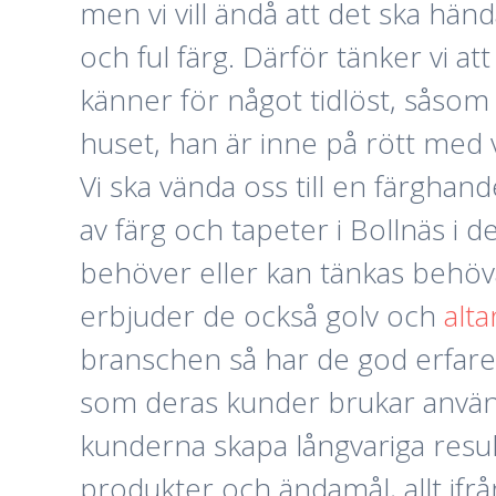
men vi vill ändå att det ska hän
och ful färg. Därför tänker vi a
känner för något tidlöst, såsom 
huset, han är inne på rött med vi
Vi ska vända oss till en färgha
av färg och tapeter i Bollnäs i
behöver eller kan tänkas behöva 
erbjuder de också golv och
alta
branschen så har de god erfare
som deras kunder brukar använda
kunderna skapa långvariga result
produkter och ändamål, allt ifrå